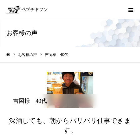
お客様の声
お客様の声
吉岡様 40代
ホーム
吉岡様 40代
深酒しても、朝からバリバリ仕事できま
す。