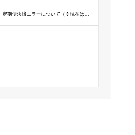
国際クレジットブランド側のシステム障害起因による、定期便決済エラーについて（※現在は復旧済み）