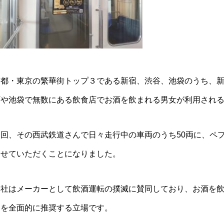
首都・東京の繁華街トップ３である新宿、渋谷、池袋のうち、
町や池袋で無数にある飲食店でお酒を飲まれる男女が利用され
今回、その西武鉄道さんで日々走行中の車両のうち50両に、ペ
させていただくことになりました。
弊社はメーカーとして飲酒運転の撲滅に賛同しており、お酒を
用を全面的に推奨する立場です。