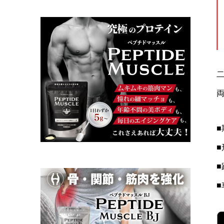
■
■
■
■