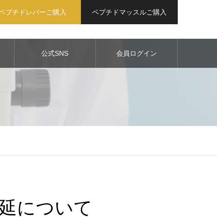
ペプチドレバーご購入
ペプチドマッスルご購入
公式SNS
会員ログイン
延について